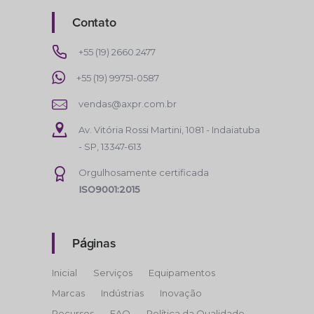
Contato
+55 (19) 2660.2477
+55 (19) 99751-0587
vendas@axpr.com.br
Av. Vitória Rossi Martini, 1081 - Indaiatuba
- SP, 13347-613
Orgulhosamente certificada
ISO9001:2015
Páginas
Inicial
Serviços
Equipamentos
Marcas
Indústrias
Inovação
Recursos
FAQ
Política da Qualidade