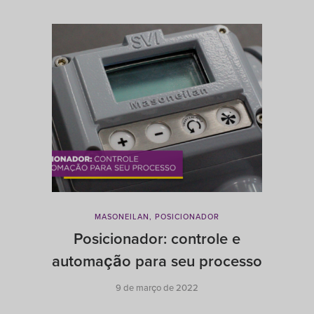
MASONEILAN
,
POSICIONADOR
Posicionador: controle e
A
automação para seu processo
9 de março de 2022