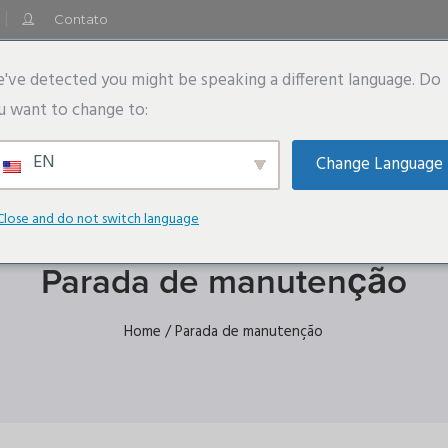
Contato
Equipamentos
Marcas
Inovação
Recursos
've detected you might be speaking a different language. Do
u want to change to:
EN
Change Language
Close and do not switch language
Category
Parada de manutenção
Home
/ Parada de manutenção