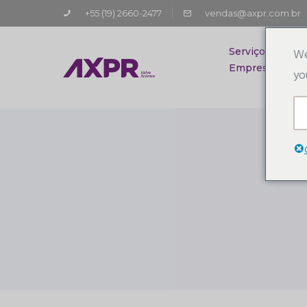
+55 (19) 2660-2477
vendas@axpr.com.br
Serviços
We
Empresa
yo