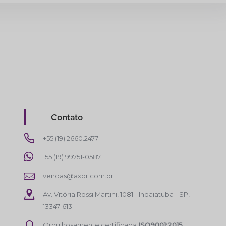
Contato
+55 (19) 2660.2477
+55 (19) 99751-0587
vendas@axpr.com.br
Av. Vitória Rossi Martini, 1081 - Indaiatuba - SP,
13347-613
Orgulhosamente certificada
ISO9001:2015