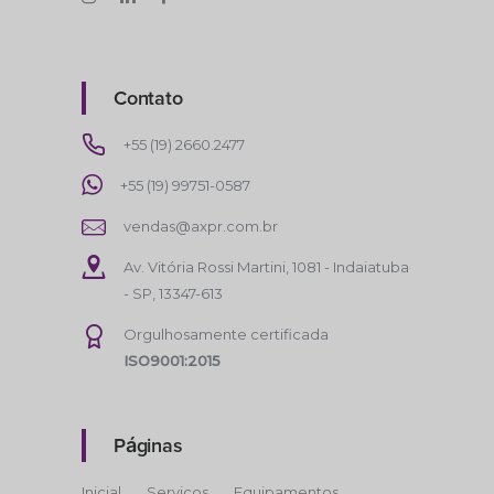
Contato
+55 (19) 2660.2477
+55 (19) 99751-0587
vendas@axpr.com.br
Av. Vitória Rossi Martini, 1081 - Indaiatuba
- SP, 13347-613
Orgulhosamente certificada
ISO9001:2015
Páginas
Inicial
Serviços
Equipamentos